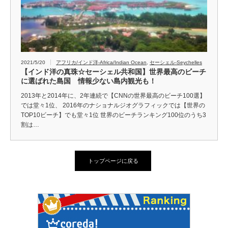
2021/5/20
アフリカ/インド洋-Africa/Indian Ocean
,
セーシェル-Seychelles
【インド洋の真珠☆セーシェル共和国】世界最高のビーチ
に選ばれた島国 情報少ない島内観光も！
2013年と2014年に、2年連続で【CNNの世界最高のビーチ100選】
では堂々1位、 2016年のナショナルジオグラフィックでは【世界の
TOP10ビーチ】でも堂々1位 世界のビーチランキング100位のうち3
割は…
トップページに戻る