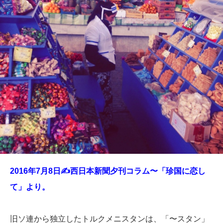
2016年7月8日✍️
西日本新聞夕刊コラム〜「珍国に恋し
て」より。
旧ソ連から独立したトルクメニスタンは、「〜スタン」