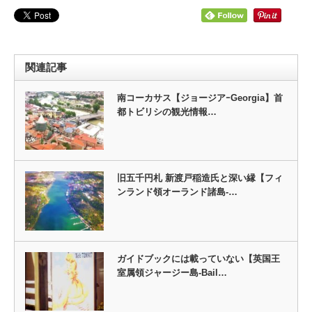
関連記事
南コーカサス【ジョージアｰGeorgia】首
都トビリシの観光情報…
旧五千円札 新渡戸稲造氏と深い縁【フィ
ンランド領オーランド諸島-…
ガイドブックには載っていない【英国王
室属領ジャージー島-Bail…