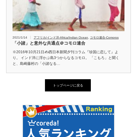
2021/1/14
アフリカ/インド洋-Africa/Indian Ocean
,
コモロ連合-Comoros
「小諸」と意外な共通点＠コモロ連合
※2016年10月21日✍️西日本新聞夕刊コラム『珍国に恋して』よ
り。 インド洋に浮かぶ島3つからなるコモロ。 「こもろ」と聞く
と、島崎藤村の「小諸なる…
トップページに戻る